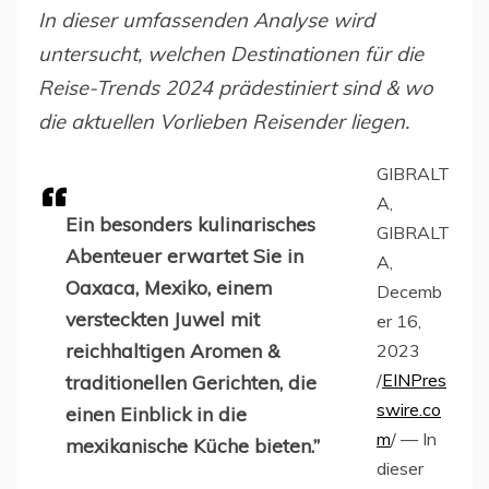
In dieser umfassenden Analyse wird
untersucht, welchen Destinationen für die
Reise-Trends 2024 prädestiniert sind & wo
die aktuellen Vorlieben Reisender liegen.
GIBRALT
A,
Ein besonders kulinarisches
GIBRALT
Abenteuer erwartet Sie in
A,
Oaxaca, Mexiko, einem
Decemb
versteckten Juwel mit
er 16,
reichhaltigen Aromen &
2023
/
EINPres
traditionellen Gerichten, die
swire.co
einen Einblick in die
m
/ — In
mexikanische Küche bieten.”
dieser