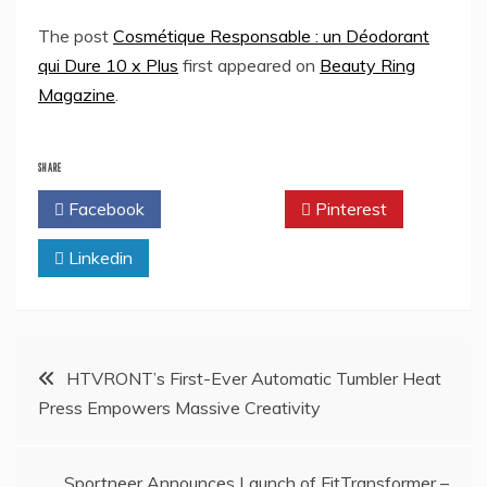
The post
Cosmétique Responsable : un Déodorant
qui Dure 10 x Plus
first appeared on
Beauty Ring
Magazine
.
SHARE
Facebook
Twitter
Pinterest
Linkedin
Post
HTVRONT’s First-Ever Automatic Tumbler Heat
Press Empowers Massive Creativity
navigation
Sportneer Announces Launch of FitTransformer –